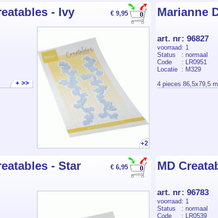
eatables - Ivy
Marianne D
€ 9,95
art. nr
:
96827
voorraad
: 1
Status
: normaal
Code
: LR0951
Locatie
: M329
+ >>
4 pieces 86,5x79,5 
+2
eatables - Star
MD Creatabl
€ 6,95
art. nr
:
96783
voorraad
: 1
Status
: normaal
Code
: LR0539