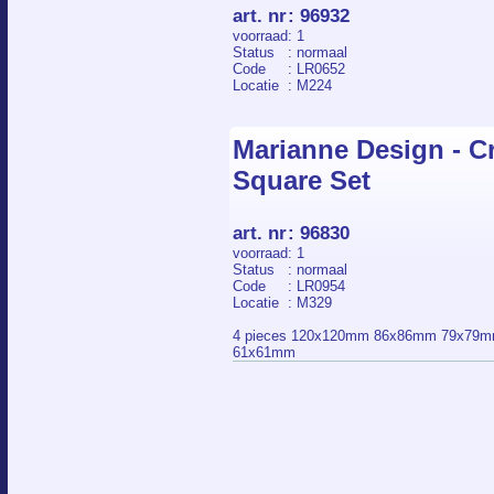
art. nr
:
96932
voorraad
: 1
Status
: normaal
Code
: LR0652
Locatie
: M224
Marianne Design - Cr
Square Set
art. nr
:
96830
voorraad
: 1
Status
: normaal
Code
: LR0954
Locatie
: M329
4 pieces 120x120mm 86x86mm 79x79
61x61mm