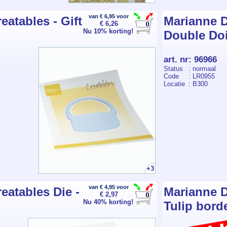
van € 6,95 voor
eatables - Gift
Marianne D
€ 6,26
Nu 10% korting!
Double Doi
art. nr
:
96966
Status
: normaal
Code
: LR0955
Locatie
: B300
+3
van € 4,95 voor
eatables Die -
Marianne D
€ 2,97
Nu 40% korting!
Tulip bord