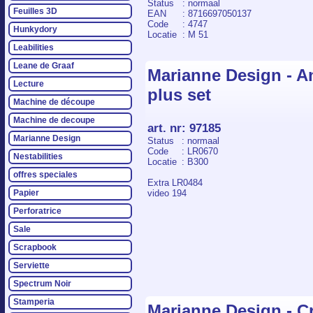
Status
: normaal
Feuilles 3D
EAN
: 8716697050137
Code
: 4747
Hunkydory
Locatie
: M 51
Leabilities
Leane de Graaf
Marianne Design - An
Lecture
plus set
Machine de découpe
Machine de decoupe
art. nr
:
97185
Marianne Design
Status
: normaal
Code
: LR0670
Nestabilities
Locatie
: B300
offres speciales
Extra LR0484
video 194
Papier
Perforatrice
Sale
Scrapbook
Serviette
Spectrum Noir
Stamperia
Marianne Design - Cr