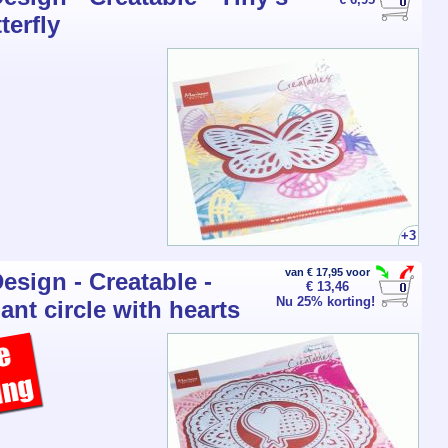
terfly
+3
van € 17,95 voor
esign - Creatable -
€ 13,46
Nu 25% korting!
ant circle with hearts