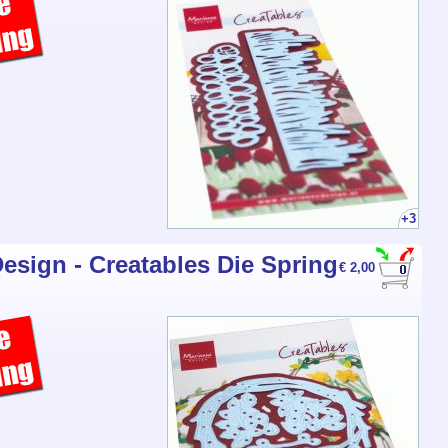
+3
esign - Creatables Die Spring
€ 2,00