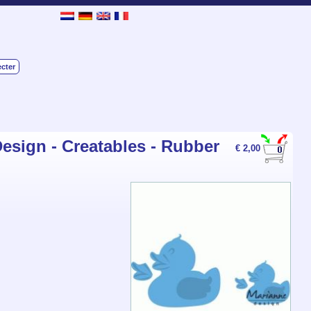
cter
esign - Creatables - Rubber
€ 2,00