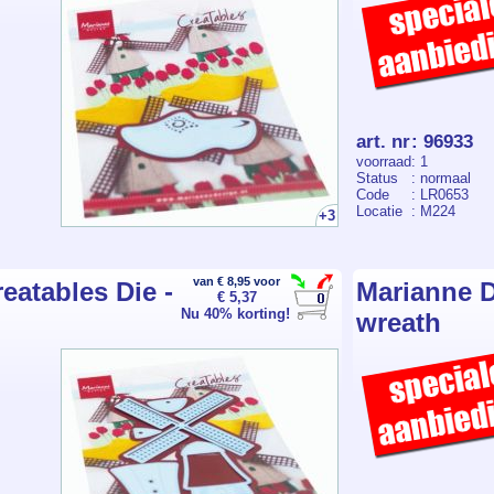
art. nr
:
96933
voorraad
: 1
Status
: normaal
Code
: LR0653
Locatie
: M224
+3
van € 8,95 voor
eatables Die -
Marianne D
€ 5,37
Nu 40% korting!
wreath