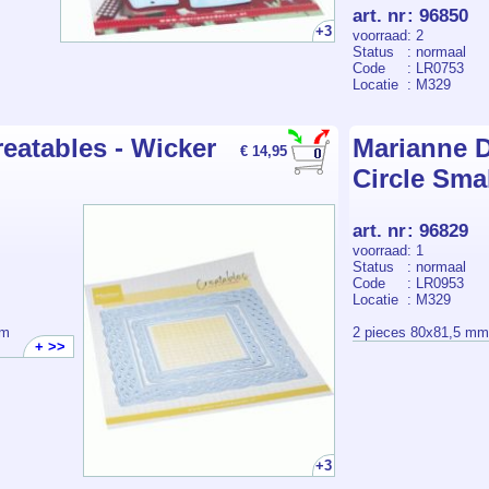
art. nr
:
96850
+3
voorraad
: 2
Status
: normaal
Code
: LR0753
Locatie
: M329
eatables - Wicker
Marianne D
€ 14,95
Circle Sma
art. nr
:
96829
voorraad
: 1
Status
: normaal
Code
: LR0953
Locatie
: M329
mm
2 pieces 80x81,5 m
+ >>
+3