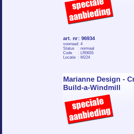
art. nr
:
96934
voorraad
: 4
Status
: normaal
Code
: LR0655
Locatie
: M224
Marianne Design - Cr
Build-a-Windmill