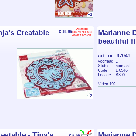
+1
Dit artikel
ja's Creatable
Marianne D
€ 19,95
kan nu nog niet
worden besteld.
beautiful f
art. nr
:
97041
voorraad
: 1
Status
: normaal
Code
: Lr0546
Locatie
: B300
Video 192
+2
eatable - Tiny's
Marianne D
€ 5,95