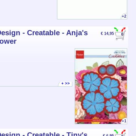
+2
esign - Creatable - Anja's
€ 14,95
lower
+ >>
+1
esign - Creatable - Tiny's
€ 6,95