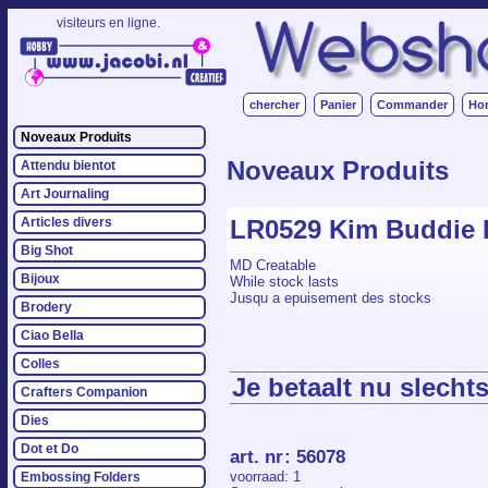
visiteurs en ligne.
chercher
Panier
Commander
Ho
Noveaux Produits
Noveaux Produits
Attendu bientot
Art Journaling
LR0529 Kim Buddie 
Articles divers
Big Shot
MD Creatable
Bijoux
While stock lasts
Jusqu a epuisement des stocks
Brodery
Ciao Bella
Colles
Je betaalt nu slechts
Crafters Companion
Dies
Dot et Do
art. nr
:
56078
voorraad
: 1
Embossing Folders