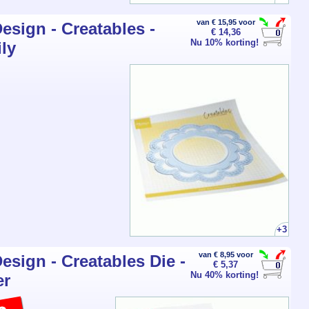
van € 15,95 voor
esign - Creatables -
€ 14,36
Nu 10% korting!
ly
+3
van € 8,95 voor
esign - Creatables Die -
€ 5,37
Nu 40% korting!
er