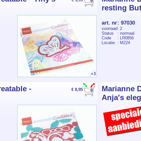
resting But
art. nr
:
97030
voorraad
: 2
Status
: normaal
Code
: LR0856
Locatie
: M224
+3
eatable -
Marianne D
€ 8,95
Anja's eleg