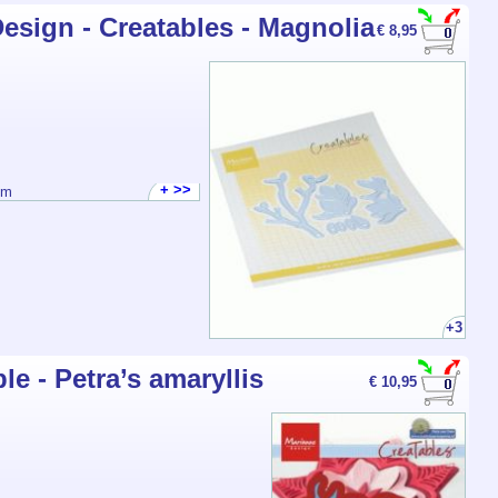
esign - Creatables - Magnolia
€ 8,95
+ >>
mm
+3
e - Petra’s amaryllis
€ 10,95