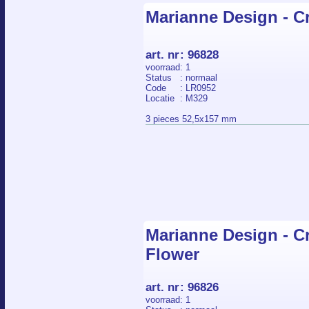
Marianne Design - Cr
art. nr
:
96828
voorraad
: 1
Status
: normaal
Code
: LR0952
Locatie
: M329
3 pieces 52,5x157 mm
Marianne Design - Cr
Flower
art. nr
:
96826
voorraad
: 1