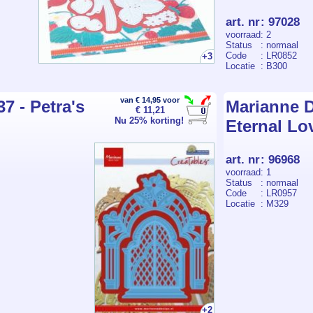
art. nr
:
97028
voorraad
: 2
Status
: normaal
Code
: LR0852
+3
Locatie
: B300
van € 14,95 voor
7 - Petra's
Marianne D
€ 11,21
Nu 25% korting!
Eternal Lo
art. nr
:
96968
voorraad
: 1
Status
: normaal
Code
: LR0957
Locatie
: M329
+2