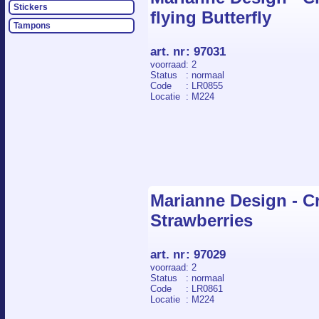
Stickers
flying Butterfly
Tampons
art. nr
:
97031
voorraad
: 2
Status
: normaal
Code
: LR0855
Locatie
: M224
Marianne Design - Cr
Strawberries
art. nr
:
97029
voorraad
: 2
Status
: normaal
Code
: LR0861
Locatie
: M224