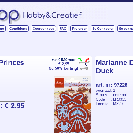
me
Conditions
Coordonnees
FAQ
Pre-order
Se Connecter
Se conne
van € 5,90 voor
Princes
Marianne D
€ 2,95
Nu 50% korting!
Duck
art. nr
:
97228
voorraad
: 1
Status
: normaal
Code
: LR0333
: € 2.95
Locatie
: M329