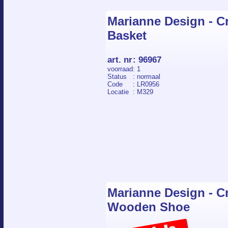
Marianne Design - Cr
Basket
art. nr
:
96967
voorraad
: 1
Status
: normaal
Code
: LR0956
Locatie
: M329
Marianne Design - Cr
Wooden Shoe