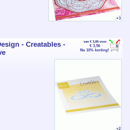
+3
van € 3,95 voor
esign - Creatables -
€ 3,56
Nu 10% korting!
ve
+2