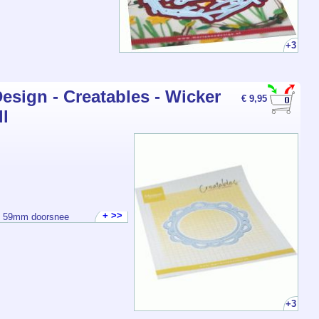
+3
esign - Creatables - Wicker
€ 9,95
ll
+ >>
m 59mm doorsnee
+3