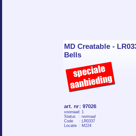
MD Creatable - LR033
Bells
art. nr
:
97026
voorraad
: 1
Status
: normaal
Code
: LR0337
Locatie
: M224