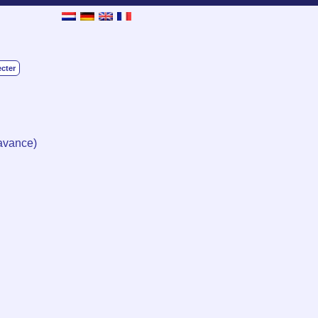
cter
 avance)