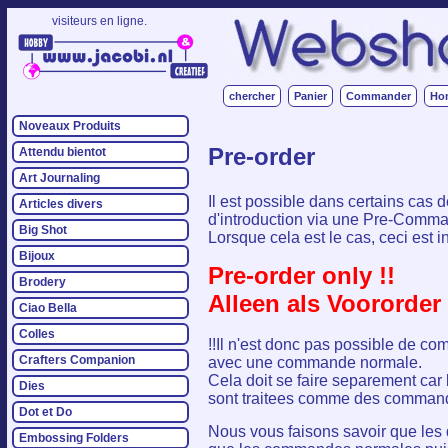
visiteurs en ligne.
chercher
Panier
Commander
Ho
Noveaux Produits
Pre-order
Attendu bientot
Art Journaling
Il est possible dans certains cas
Articles divers
d'introduction via une Pre-Comm
Big Shot
Lorsque cela est le cas, ceci est in
Bijoux
Pre-order only !!
Brodery
Alleen als Voororder 
Ciao Bella
Colles
!!Il n'est donc pas possible de c
Crafters Companion
avec une commande normale.
Cela doit se faire separement c
Dies
sont traitees comme des commande
Dot et Do
Nous vous faisons savoir que les
Embossing Folders