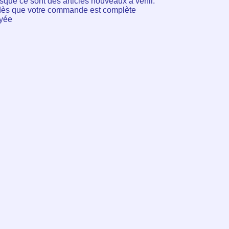
ue ce sont des articles nouveaux a venir.
dès que votre commande est complète
oyée