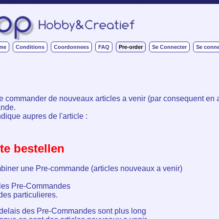
me
Conditions
Coordonnees
FAQ
Pre-order
Se Connecter
Se conne
 de commander de nouveaux articles a venir (par consequent en
ande.
dique aupres de l'article :
te bestellen
ombiner une Pre-commande (articles nouveaux a venir)
ar les Pre-Commandes
s particulieres.
 delais des Pre-Commandes sont plus long