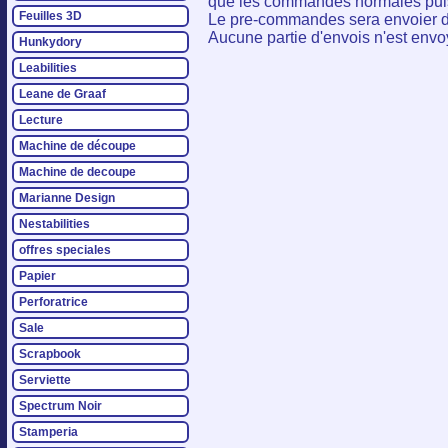
que les commandes normales puisq
Feuilles 3D
Le pre-commandes sera envoier 
Aucune partie d'envois n'est env
Hunkydory
Leabilities
Leane de Graaf
Lecture
Machine de découpe
Machine de decoupe
Marianne Design
Nestabilities
offres speciales
Papier
Perforatrice
Sale
Scrapbook
Serviette
Spectrum Noir
Stamperia