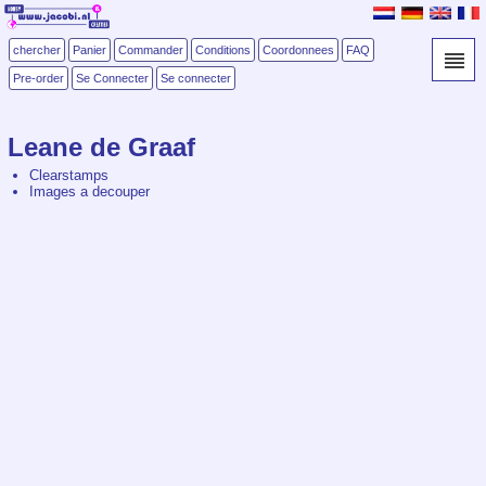
chercher
Panier
Commander
Conditions
Coordonnees
FAQ
Pre-order
Se Connecter
Se connecter
Leane de Graaf
Clearstamps
Images a decouper