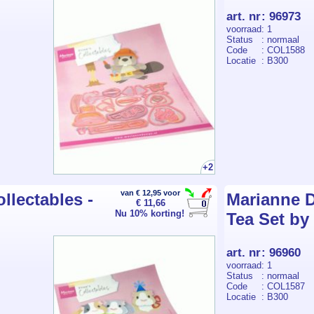
art. nr
:
96973
voorraad
: 1
Status
: normaal
Code
: COL1588
Locatie
: B300
+2
van € 12,95 voor
llectables -
Marianne D
€ 11,66
Nu 10% korting!
Tea Set by
art. nr
:
96960
voorraad
: 1
Status
: normaal
Code
: COL1587
Locatie
: B300