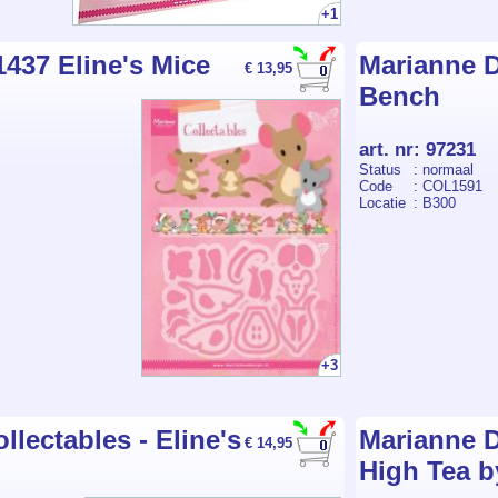
+1
437 Eline's Mice
Marianne D
€ 13,95
Bench
art. nr
:
97231
Status
: normaal
Code
: COL1591
Locatie
: B300
+3
llectables - Eline's
Marianne D
€ 14,95
High Tea b