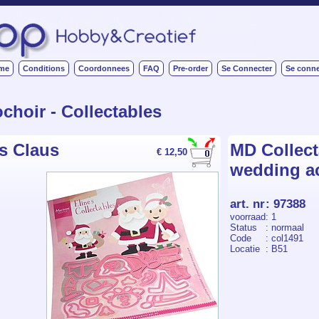
me
Conditions
Coordonnees
FAQ
Pre-order
Se Connecter
Se conne
choir - Collectables
s Claus
MD Collect
€ 12,50
wedding a
art. nr
:
97388
voorraad
: 1
Status
: normaal
Code
: col1491
Locatie
: B51