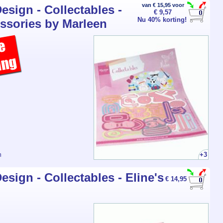
van € 15,95 voor
esign - Collectables -
€ 9,57
Nu 40% korting!
ssories by Marleen
+3
m
sign - Collectables - Eline's
€ 14,95