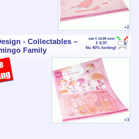
+2
van € 14,95 voor
esign - Collectables –
€ 8,97
Nu 40% korting!
amingo Family
+3