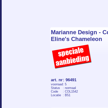
Marianne Design - Co
Eline's Chameleon
art. nr
:
96491
voorraad
: 5
Status
: normaal
Code
: COL1542
Locatie
: B51