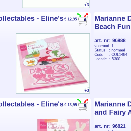
+3
llectables - Eline's
Marianne De
€ 12,95
Beach Fun
art. nr
:
96888
voorraad
: 1
Status
: normaal
Code
: COL1484
Locatie
: B300
+3
llectables - Eline's
Marianne D
€ 13,95
and Fairy 
art. nr
:
96821