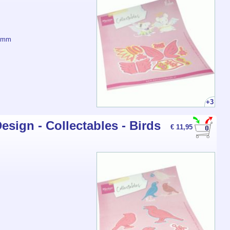
5 mm
+3
esign - Collectables - Birds
€ 11,95