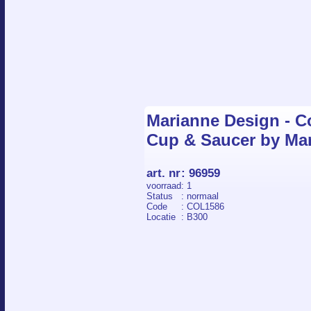
Marianne Design - Co
Cup & Saucer by Ma
art. nr
:
96959
voorraad
: 1
Status
: normaal
Code
: COL1586
Locatie
: B300