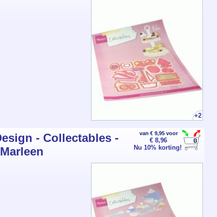
+2
van € 9,95 voor
esign - Collectables -
€ 8,96
Nu 10% korting!
 Marleen