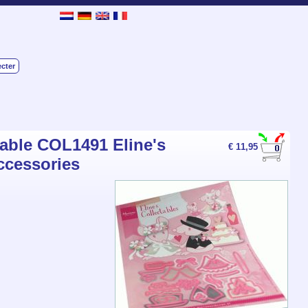
cter
able COL1491 Eline's
€ 11,95
ccessories