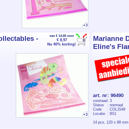
+3
van € 14,95 voor
llectables -
Marianne D
€ 8,97
Nu 40% korting!
Eline's Fl
art. nr
:
96490
voorraad
: 3
Status
: normaal
Code
: COL1549
Locatie
: B51
+3
14 pcs, 120 x 88 mm