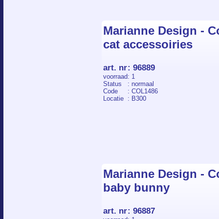
Marianne Design - Co
cat accessoiries
art. nr
:
96889
voorraad
: 1
Status
: normaal
Code
: COL1486
Locatie
: B300
Marianne Design - Co
baby bunny
art. nr
:
96887