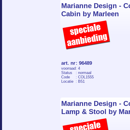
Marianne Design - Co
Cabin by Marleen
art. nr
:
96489
voorraad
: 4
Status
: normaal
Code
: COL1555
Locatie
: B51
Marianne Design - Co
Lamp & Stool by Ma