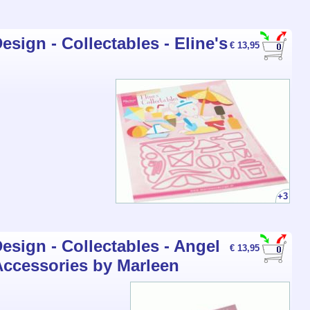
sign - Collectables - Eline's
€ 13,95
+3
esign - Collectables - Angel
€ 13,95
Accessories by Marleen