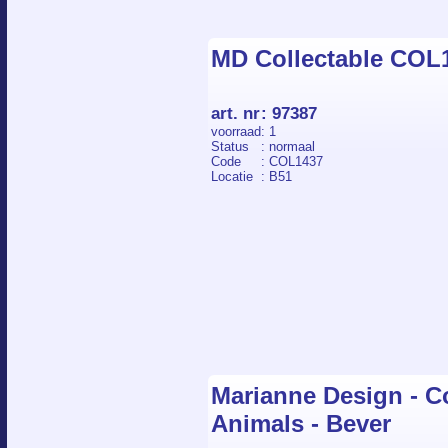
MD Collectable COL1
art. nr
:
97387
voorraad
: 1
Status
: normaal
Code
: COL1437
Locatie
: B51
Marianne Design - Co
Animals - Bever