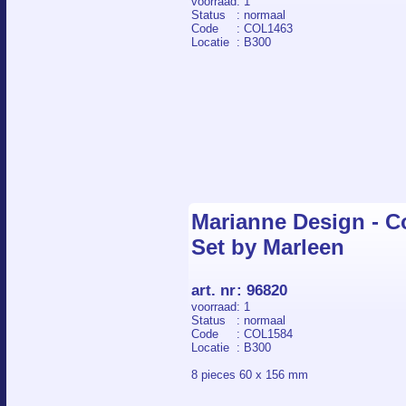
voorraad
: 1
Status
: normaal
Code
: COL1463
Locatie
: B300
Marianne Design - Co
Set by Marleen
art. nr
:
96820
voorraad
: 1
Status
: normaal
Code
: COL1584
Locatie
: B300
8 pieces 60 x 156 mm