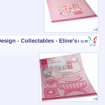
+3
sign - Collectables - Eline's
€ 12,95
+3