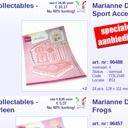
van € 16,95 voor
llectables -
Marianne D
€ 10,17
Nu 40% korting!
Sport Acce
art. nr
:
96488
voorraad
: 4
Status
: normaal
Code
: COL1548
Locatie
: B51
+2
24 pcs, 128 x 111 m
van € 8,95 voor
llectables -
Marianne De
€ 5,37
Nu 40% korting!
rleen
Frogs
art. nr
:
96457