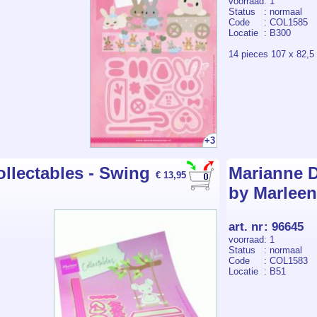
voorraad
: 1
Status
: normaal
Code
: COL1585
Locatie
: B300
14 pieces 107 x 82,
+3
llectables - Swing
Marianne D
€ 13,95
by Marleen
art. nr
:
96645
voorraad
: 1
Status
: normaal
Code
: COL1583
Locatie
: B51