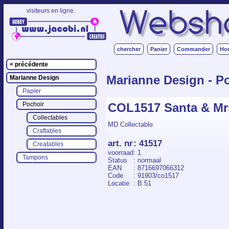
visiteurs en ligne.
chercher
Panier
Commander
Ho
< précédente
Marianne Design - Po
Marianne Design
Papier
COL1517 Santa & Mr
Pochoir
Collectables
MD Collectable
Craftables
art. nr
:
41517
Creatables
voorraad
: 1
Tampons
Status
: normaal
EAN
: 8716697066312
Code
: 91903/co1517
Locatie
: B 51