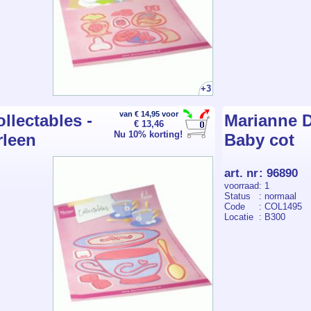
+3
van € 14,95 voor
llectables -
Marianne De
€ 13,46
Nu 10% korting!
rleen
Baby cot
art. nr
:
96890
voorraad
: 1
Status
: normaal
Code
: COL1495
Locatie
: B300