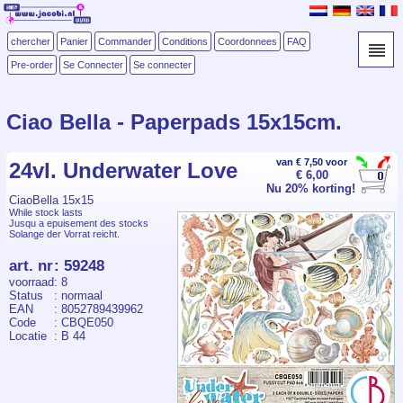
chercher
Panier
Commander
Conditions
Coordonnees
FAQ
Pre-order
Se Connecter
Se connecter
Ciao Bella - Paperpads 15x15cm.
van € 7,50 voor
24vl. Underwater Love
€ 6,00
Nu 20% korting!
CiaoBella 15x15
While stock lasts
Jusqu a epuisement des stocks
Solange der Vorrat reicht.
art. nr
:
59248
voorraad
: 8
Status
: normaal
EAN
: 8052789439962
Code
: CBQE050
Locatie
: B 44