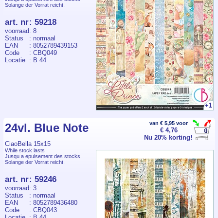
Solange der Vorrat reicht.
art. nr
:
59218
voorraad
: 8
Status
: normaal
EAN
: 8052789439153
Code
: CBQ049
Locatie
: B 44
+1
van € 5,95 voor
24vl. Blue Note
€ 4,76
Nu 20% korting!
CiaoBella 15x15
While stock lasts
Jusqu a epuisement des stocks
Solange der Vorrat reicht.
art. nr
:
59246
voorraad
: 3
Status
: normaal
EAN
: 8052789436480
Code
: CBQ043
Locatie
: B 44