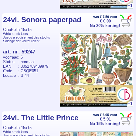
+1
van € 7,50 voor
24vl. Sonora paperpad
€ 6,00
Nu 20% korting!
CiaoBella 15x15
While stock lasts
Jusqu a epuisement des stocks
Solange der Vorrat reicht.
art. nr
:
59247
voorraad
: 6
Status
: normaal
EAN
: 8052789439979
Code
: CBQE051
Locatie
: B 44
+1
van € 6,95 voor
24vl. The Little Prince
€ 5,91
Nu 15% korting!
CiaoBella 15x15
While stock lasts
Jusqu a epuisement des stocks